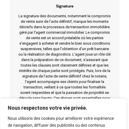
Signature
La signature des documents, notamment le compromis
de vente suivi de l'acte définitif, marque les moments
décisifs dans le processus de transaction immobilière
géré par l'agent commercial immobilier. Le compromis
de vente est un accord préalable où les parties
s'engagent à acheter et vendre le bien sous conditions
suspensives, telles que l'obtention d'un prêt bancaire
ou la réalisation de diagnostics. L'agent joue un rôle clé
dans la préparation de ce document, s'assurant que
toutes les clauses sont clairement définies et que les
intérêts de chaque partie sont protégés. Puis, lors de la
signature de l'acte de vente définitif chez le notaire,
l'agent accompagne ses clients pour finaliser la
transaction, veillant à ce que toutes les formalités
soient respectées et que la passation de propriété se
déroule sans heurts. Ces étapes sont essentielles pour
concrétiser la vente et nécessitent une gestion
Nous respectons votre vie privée.
méticuleuse et professionnelle par l'agent.
Nous utilisons des cookies pour améliorer votre expérience
de navigation, diffuser des publicités ou des contenus